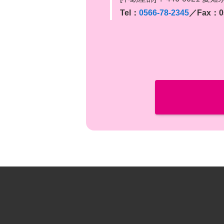
Tel：
0566-78-2345
／Fax：05